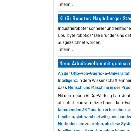
mehr ...
KI für Roboter: Magdeburger Sta
Industrieroboter schneller und einfach
Ups "byte robotics". Die Gründer sind d
ausgezeichnet worden.
mehr ...
Neue Arbeitswelten mit gemisc
An der Otto-von-Guericke-Universität 
Intelligenz
, in dem Wissenschaftlerinn
dass
Mensch und Maschine in der Prod
Mit dem neuen AI Co-Working Lab steht 
ab sofort eine vernetzte Open-Data-Fo
kommenden 36 Monaten erforschen sie 
flexiblen, sich wechselseitig aneina
Methoden, um zu prüfen, ob diese Syst
Intelligenzen, die vorhersehen können, 