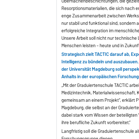
Oberflächenbeschichtungen, die gezielt
Resorptionsmaterialien, die sich nach e
enge Zusammenarbeit zwischen Werkstof
nur stabil und funktional sind, sondern 
erfolgreiche Integration im menschliche
Unsere Arbeit soll nicht nur technische
Menschen leisten – heute und in Zukunft
Strategisch zielt TACTIC darauf ab, Exp
Intelligenz zu bündeln und auszubaue
der Universität Magdeburg soll perspe
Anhalts in der europäischen Forschung
„Mit der Graduiertenschule TACTIC arbei
Medizintechnik, Materialwissenschaft,
gemeinsam an einem Projekt“, erklärt Pr
Magdeburg, die selbst an der Graduiert
dabei stark vom Wissen der beteiligte
ihre berufliche Zukunft vorbereitet.“
Langfristig soll die Graduiertenschule
Forschungsgruppe dienen.