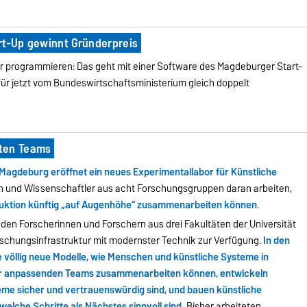
rt-Up gewinnt Gründerpreis
er programmieren: Das geht mit einer Software des Magdeburger Start-
afür jetzt vom Bundeswirtschaftsministerium gleich doppelt
hten Teams
Magdeburg eröffnet ein neues Experimentallabor für Künstliche
en und Wissenschaftler aus acht Forschungsgruppen daran arbeiten,
uktion künftig „auf Augenhöhe“ zusammenarbeiten können
.
den Forscherinnen und Forschern aus drei Fakultäten der Universität
rschungsinfrastruktur mit modernster Technik zur Verfügung.
In den
völlig neue Modelle, wie Menschen und künstliche Systeme in
nder anpassenden Teams zusammenarbeiten können, entwickeln
eme sicher und vertrauenswürdig sind, und bauen künstliche
welche Schritte als Nächstes sinnvoll sind.
Bisher arbeiteten