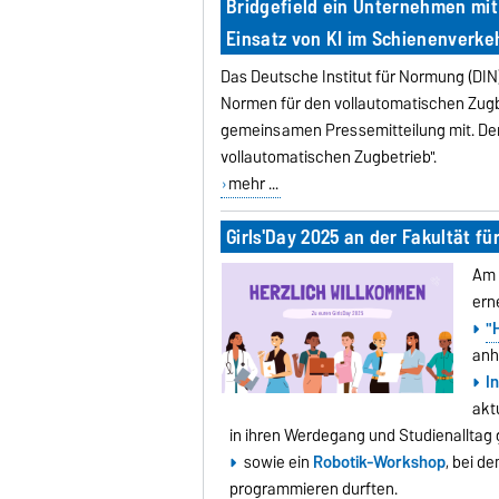
Bridgefield ein Unternehmen mit
Einsatz von KI im Schienenverkeh
Das Deutsche Institut für Normung (DI
Normen für den vollautomatischen Zugbet
gemeinsamen Pressemitteilung mit. De
vollautomatischen Zugbetrieb".
mehr ...
Girls'Day 2025 an der Fakultät f
Am 
ern
"
anh
I
akt
in ihren Werdegang und Studienalltag
sowie ein
Robotik-Workshop
, bei d
programmieren durften.