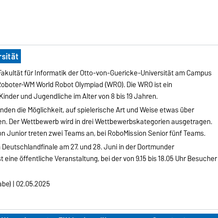
sität
Fakultät für Informatik der Otto-von-Guericke-Universität am Campus
r Roboter-WM World Robot Olympiad (WRO). Die WRO ist ein
inder und Jugendliche im Alter von 8 bis 19 Jahren.
en die Möglichkeit, auf spielerische Art und Weise etwas über
nen. Der Wettbewerb wird in drei Wettbewerbskategorien ausgetragen.
on Junior treten zwei Teams an, bei RoboMission Senior fünf Teams.
 Deutschlandfinale am 27. und 28. Juni in der Dortmunder
eine öffentliche Veranstaltung, bei der von 9.15 bis 18.05 Uhr Besucher
e) | 02.05.2025