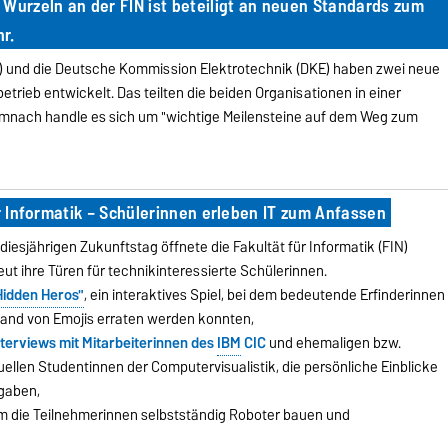
 Wurzeln an der FIN ist beteiligt an neuen Standards zum
r.
N) und die Deutsche Kommission Elektrotechnik (DKE) haben zwei neue
rieb entwickelt. Das teilten die beiden Organisationen in einer
mnach handle es sich um "wichtige Meilensteine auf dem Weg zum
ür Informatik – Schülerinnen erleben IT zum Anfassen
diesjährigen Zukunftstag öffnete die Fakultät für Informatik (FIN)
eut ihre Türen für technikinteressierte Schülerinnen.
Hidden Heros"
, ein interaktives Spiel, bei dem bedeutende Erfinderinnen
and von Emojis erraten werden konnten,
nterviews mit Mitarbeiterinnen des
IBM
CIC
und ehemaligen bzw.
uellen Studentinnen der Computervisualistik, die persönliche Einblicke
 gaben,
em die Teilnehmerinnen selbstständig Roboter bauen und