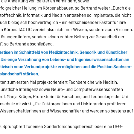
 die Anhaftung von Bakterien verhindern, sowie
rfolgreicher Heilung im Körper abbauen, so Bertrand weiter. „Durch die
ftechnik, Informatik und Medizin entstehen so Implantate, die nicht
auch biologisch hochverträglich – ein entscheidender Faktor für ihre
n Körper. TACTIC vereint also nicht nur Wissen, sondern auch Visionen.
 Lösungen liefern, sondern einen echten Beitrag zur Gesundheit der
“, so Bertrand abschließend.
ertisen im Schnittfeld von Medizintechnik, Sensorik und Künstlicher
n. Die enge Verzahnung von Lebens- und Ingenieurwissenschaften an
ktivisch neue Verbundprojekte ermöglichen und die Position Sachsen-
slandschaft stärken.
ten zum ersten Mal projektorientiert Fachbereiche wie Medizin,
 Künstliche Intelligenz sowie Neuro- und Computerwissenschaften
of. Manja Krüger, Prorektorin für Forschung und Technologie der Uni
enschule mitwirkt. „Die Doktorandinnen und Doktoranden profitieren
n Wissenschaftlerinnen und Wissenschaftler und werden so bestens auf
 als Sprungbrett für einen Sonderforschungsbereich oder eine DFG-