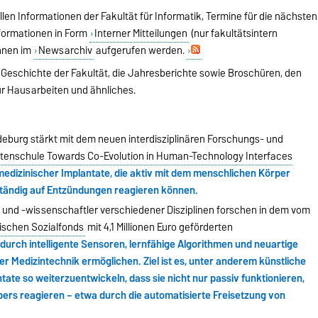
llen Informationen der Fakultät für Informatik, Termine für die nächsten
nformationen in Form
Interner Mitteilungen
(nur fakultätsintern
önnen im
Newsarchiv
aufgerufen werden.
r Geschichte der Fakultät, die Jahresberichte sowie Broschüren, den
ür Hausarbeiten und ähnliches.
eburg stärkt mit dem neuen interdisziplinären Forschungs- und
tenschule Towards Co-Evolution in Human-Technology Interfaces
 medizinischer Implantate, die aktiv mit dem menschlichen Körper
tständig auf Entzündungen reagieren können.
nd -wissenschaftler verschiedener Disziplinen forschen in dem vom
ischen Sozialfonds
mit 4,1 Millionen Euro geförderten
durch intelligente Sensoren, lernfähige Algorithmen und neuartige
 der Medizintechnik ermöglichen. Ziel ist es, unter anderem künstliche
te so weiterzuentwickeln, dass sie nicht nur passiv funktionieren,
pers reagieren – etwa durch die automatisierte Freisetzung von