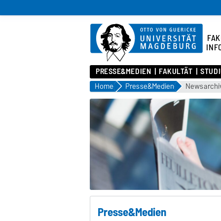
FAK
INF
PRESSE&MEDIEN
FAKULTÄT
STUD
Home
Presse&Medien
Newsarchi
Presse&Medien