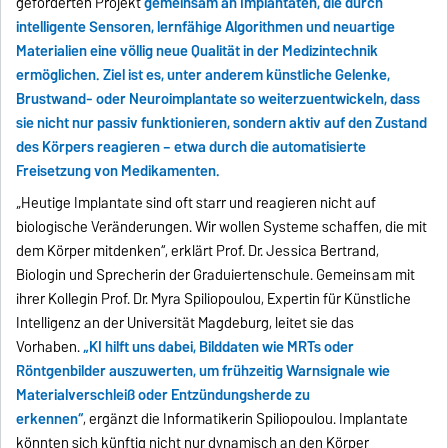
geförderten Projekt
gemeinsam an Implantaten, die durch
intelligente Sensoren, lernfähige Algorithmen und neuartige
Materialien eine völlig neue Qualität in der Medizintechnik
ermöglichen. Ziel ist es, unter anderem künstliche Gelenke,
Brustwand- oder Neuroimplantate so weiterzuentwickeln, dass
sie nicht nur passiv funktionieren, sondern aktiv auf den Zustand
des Körpers reagieren – etwa durch die automatisierte
Freisetzung von Medikamenten.
„Heutige Implantate sind oft starr und reagieren nicht auf
biologische Veränderungen. Wir wollen Systeme schaffen, die mit
dem Körper mitdenken“, erklärt Prof. Dr. Jessica Bertrand,
Biologin und Sprecherin der Graduiertenschule. Gemeinsam mit
ihrer Kollegin Prof. Dr. Myra Spiliopoulou, Expertin für Künstliche
Intelligenz an der Universität Magdeburg, leitet sie das
Vorhaben.
„KI hilft uns dabei, Bilddaten wie MRTs oder
Röntgenbilder auszuwerten, um frühzeitig Warnsignale wie
Materialverschleiß oder Entzündungsherde zu
erkennen“
, ergänzt die Informatikerin Spiliopoulou. Implantate
könnten sich künftig nicht nur dynamisch an den Körper