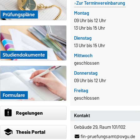
Zur Terminvereinbarung
Montag
09 Uhr bis 12 Uhr
13 Uhr bis 15 Uhr
Dienstag
13 Uhr bis 15 Uhr
Mittwoch
geschlossen
Donnerstag
09 Uhr bis 12 Uhr
Freitag
geschlossen
assignment_late
Regelungen
Kontakt
Gebäude 29, Raum 101/102
school
Thesis Portal
fin-pruefungsamt@ovgu.de