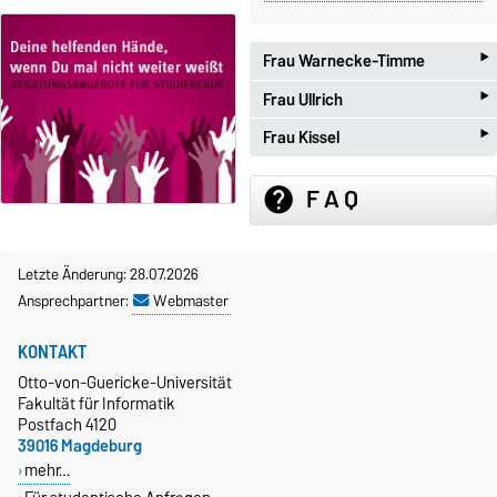
‣
Frau Warnecke-Timme
‣
Frau Ullrich
‣
Frau Kissel
F A Q
help
Letzte Änderung: 28.07.2026
Tel:
+49 391 67-58662
Ansprechpartner:
Webmaster
Bachelor/Master
Tel:
+49 391 67-57268
KONTAKT
Computervisualistik (CV)
Bachelor/Master
Tel:
+49 391 67-52220
Otto-von-Guericke-Universität
Bachelor/Master
Ingenieurinformatik (IngIF)
Fakultät für Informatik
Bachelor/Master Informatik (IF)
Wirtschaftsinformatik (WIF)
Postfach 4120
Bachelor Bilinguale Informatik
39016 Magdeburg
Master Data & Knowledge
(BiBa)
mehr…
Engineering (DKE)