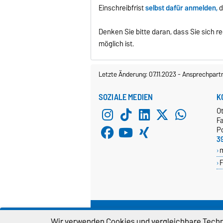
Einschreibfrist
selbst dafür anmelden,
d
Denken Sie bitte daran, dass Sie sich 
möglich ist.
Letzte Änderung: 07.11.2023
-
Ansprechpart
SOZIALE MEDIEN
K
O
Fa
P
3
F
WEBMASTER
D
Wir verwenden Cookies und vergleichbare Techno