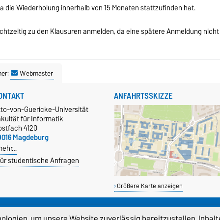
a die Wiederholung innerhalb von 15 Monaten stattzufinden hat.
rechtzeitig zu den Klausuren anmelden, da eine spätere Anmeldung nicht
ner:
Webmaster
ONTAKT
ANFAHRTSSKIZZE
tto-von-Guericke-Universität
kultät für Informatik
ostfach 4120
9016 Magdeburg
mehr…
ür studentische Anfragen
Größere Karte anzeigen
EKANAT
logien, um unsere Website zuverlässig bereitzustellen, Inhalt