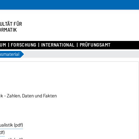
ULTÄT FÜR
ORMATIK
IUM
FORSCHUNG
INTERNATIONAL
PRÜFUNGSAMT
nsmaterial
ck - Zahlen, Daten und Fakten
listik (pdf)
df)