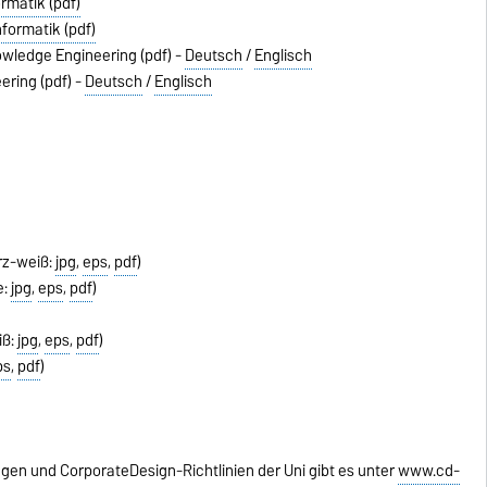
rmatik (pdf)
formatik (pdf)
wledge Engineering (pdf) -
Deutsch
/
Englisch
ering (pdf) -
Deutsch
/
Englisch
rz-weiß:
jpg
,
eps
,
pdf
)
e:
jpg
,
eps
,
pdf
)
iß:
jpg
,
eps
,
pdf
)
ps
,
pdf
)
gen und CorporateDesign-Richtlinien der Uni gibt es unter
www.cd-