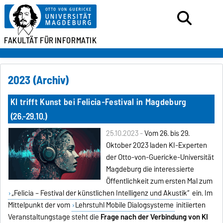
FAKULTÄT FÜR
INFORMATIK
2023 (Archiv)
KI trifft Kunst bei Felicia-Festival in Magdeburg
(26.-29.10.)
25.10.2023 -
Vom 26. bis 29.
Oktober 2023 laden KI-Experten
der Otto-von-Guericke-Universität
Magdeburg die interessierte
Öffentlichkeit zum ersten Mal zum
„Felicia – Festival der künstlichen Intelligenz und Akustik“
ein. Im
Mittelpunkt der vom
Lehrstuhl Mobile Dialogsysteme
initiierten
Veranstaltungstage steht die
Frage nach der Verbindung von KI