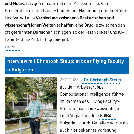
und Musik
. Das gemeinsam mit dem Musikverein e. V. in
Kooperation mit der Landeshauptstadt Magdeburg durchgeführte
Festival will eine
Verbindung zwischen künstlerischen und
wissenschaftlichen Welten schaffen
, eine Brücke zwischen den
oft getrennten Bereichen schlagen, so der Festivalleiter und KI-
Experte Jun.-Prof. Dr. Ingo Siegert.
mehr ...
Interview mit Christoph Steup: mit der Flying Faculty
in Bulgarien
27.10.2023 -
Dr. Christoph Steup
aus der
Arbeitsgruppe
Computational Intelligence
führte
im Rahmen des “Flying Faculty”-
Programmes eine zweiwöchige
Lehrtätigkeit an der
FDIBA in
Bulgarien
durch. Gehalten wurde die
auch hier bekannte Vorlesung