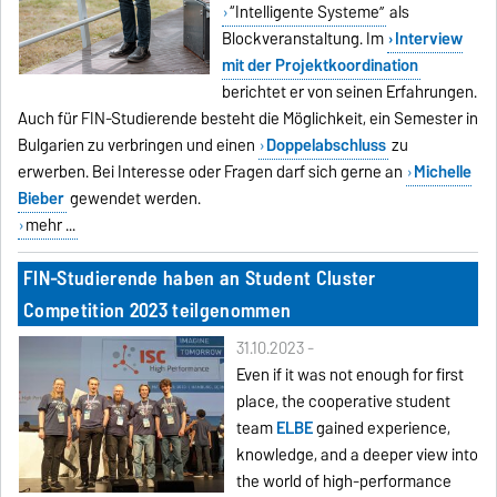
“Intelligente Systeme”
als
Blockveranstaltung. Im
Interview
mit der Projektkoordination
berichtet er von seinen Erfahrungen.
Auch für FIN-Studierende besteht die Möglichkeit, ein Semester in
Bulgarien zu verbringen und einen
Doppelabschluss
zu
erwerben. Bei Interesse oder Fragen darf sich gerne an
Michelle
Bieber
gewendet werden.
mehr ...
FIN-Studierende haben an Student Cluster
Competition 2023 teilgenommen
31.10.2023 -
Even if it was not enough for first
place, the cooperative student
team
ELBE
gained experience,
knowledge, and a deeper view into
the world of high-performance