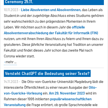
Ceremony 25.11.
10.11.2023 -
Liebe Absolventen und Absolventinnen,
das Leben als
Student:in und der zugehörige Abschluss eines Studiums gehören
sehr wahrscheinlich zu den prägendsten Momenten in Ihrem
Leben. Wir möchten auch in diesem Jahr die
offizielle
Absolventenverabschiedung der Fakultät für Informatik (FIN)
nutzen, um mit Ihnen Ihren Abschluss zu feiern und Ihnen dazu zu
gratulieren. Diese jährliche Veranstaltung hat Tradition an unserer
Fakultät und findet dieses Jahr schon das zweite Mal nach
Corona wieder statt.
mehr ...
Versteht ChatGPT die Bedeutung seiner Texte?
14.11.2023 -
Die Otto-von-Guericke-Universität Magdeburg lädt die
interessierte Öffentlichkeit zu einer neuen Ausgabe der
Otto-
von-Guericke-Vorlesung
ein.
Am 29. November 2023
wird im
Rahmen dieser 1995 initiierten
populärwissenschaftlichen
Veranstaltung
die Frage erörtert, ob große Sprachmodelle wie