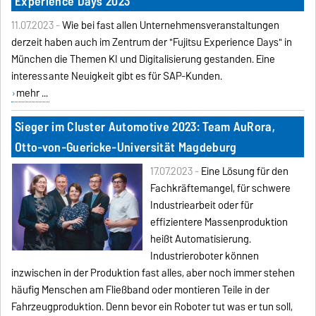
Experience Days 2023
11.07.2023 -
Wie bei fast allen Unternehmensveranstaltungen
derzeit haben auch im Zentrum der "Fujitsu
Experience Days" in
München die Themen KI und Digitalisierung gestanden. Eine
interessante
Neuigkeit gibt es für SAP-Kunden.
mehr ...
Sieger im Cluster Automotive 2023: Team AuRora,
Otto-von-Guericke-Universität Magdeburg
17.07.2023 -
Eine Lösung für den
Fachkräftemangel, für schwere
Industriearbeit oder für
effizientere Massenproduktion
heißt Automatisierung.
Industrieroboter können
inzwischen in der Produktion fast alles, aber noch immer stehen
häufig Menschen am Fließband oder montieren Teile in der
Fahrzeugproduktion. Denn bevor ein Roboter tut was er tun soll,