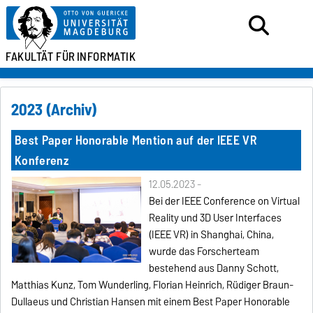
FAKULTÄT FÜR
INFORMATIK
2023 (Archiv)
Best Paper Honorable Mention auf der IEEE VR
Konferenz
12.05.2023 -
Bei der IEEE Conference on Virtual
Reality und 3D User Interfaces
(IEEE VR) in Shanghai, China,
wurde das Forscherteam
bestehend aus Danny Schott,
Matthias Kunz, Tom Wunderling, Florian Heinrich, Rüdiger Braun-
Dullaeus und Christian Hansen mit einem Best Paper Honorable