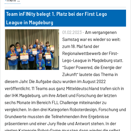
mehr ...
Team inFINity belegt 1. Platz bei der First Lego
League in Magdeburg
01.02.2023 -
Am vergangenen
Samstag war es wieder so weit:
zum 18. Mal fand der
Regionalwettbewerb der First-
Lego-League in Magdeburg statt.
"Super Powered, die Energie der
Zukunft" lautete das Thema in
diesem Jahr. Die Aufgabe dazu wurden im August 2022
veröffentlicht. 11 Teams aus ganz Mitteldeutschland trafen sich in
der IHK Magdeburg, um ihre Arbeit und Forschung der letzten
sechs Monate im Bereich FLL Challenge miteinander zu
vergleichen. In den drei Kategorien Roboterdesign, Forschung und
Grundwerte mussten die Teilnehmenden ihre Ergebnisse
präsentieren und einer Jury Rede und Antwort stehen. In der
vierten Kategorie Robot-Game mussten dann wieder die selbst