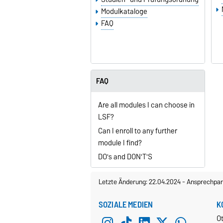
Modulkataloge
FAQ
FAQ
Are all modules I can choose in
LSF?
Can I enroll to any further
module I find?
DO's and DON'T'S
Letzte Änderung: 22.04.2024
-
Ansprechpar
SOZIALE MEDIEN
K
O