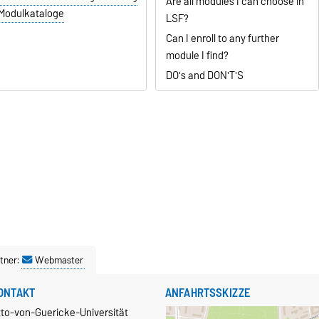
Are all modules I can choose in
Modulkataloge
LSF?
Can I enroll to any further
module I find?
DO's and DON'T'S
tner:
Webmaster
ONTAKT
ANFAHRTSSKIZZE
tto-von-Guericke-Universität