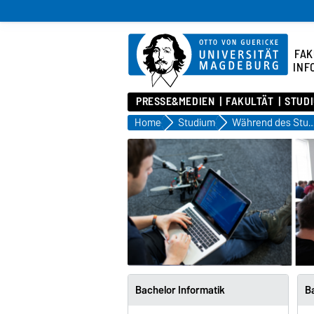
FAK
INF
PRESSE&MEDIEN
FAKULTÄT
STUD
Home
Studium
Während des Stud
Bachelor Informatik
Ba