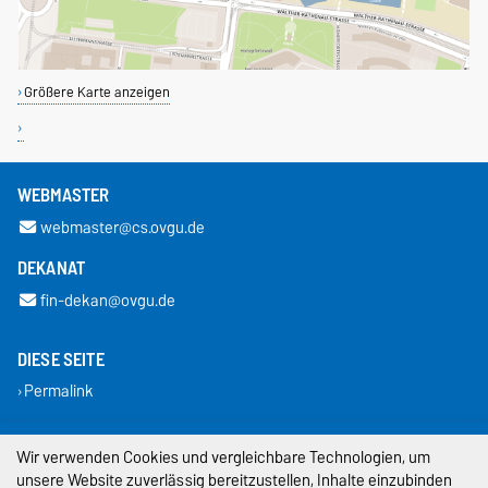
Größere Karte anzeigen
WEBMASTER
webmaster@cs.ovgu.de
DEKANAT
fin-dekan@ovgu.de
DIESE SEITE
Permalink
Impressum
Wir verwenden Cookies und vergleichbare Technologien, um
unsere Website zuverlässig bereitzustellen, Inhalte einzubinden
Datenschutz