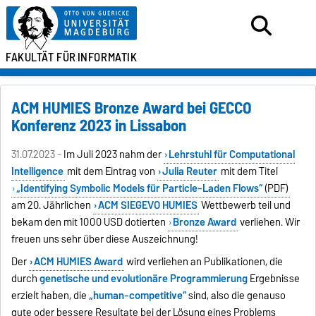
FAKULTÄT FÜR
INFORMATIK
ACM HUMIES Bronze Award bei GECCO
Konferenz 2023 in Lissabon
31.07.2023 -
Im Juli 2023 nahm der
Lehrstuhl für Computational
Intelligence
mit dem Eintrag von
Julia Reuter
mit dem Titel
„Identifying Symbolic Models für Particle-Laden Flows“
(PDF)
am 20. Jährlichen
ACM SIEGEVO HUMIES
Wettbewerb teil und
bekam den mit 1000 USD dotierten
Bronze Award
verliehen. Wir
freuen uns sehr über diese Auszeichnung!
Der
ACM HUMIES Award
wird verliehen an Publikationen, die
durch
genetische und evolutionäre Programmierung
Ergebnisse
erzielt haben, die
„human-competitive“
sind, also die genauso
gute oder bessere Resultate bei der Lösung eines Problems