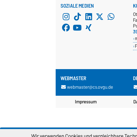
SOZIALE MEDIEN
K
O
Fa
P
3
F
WEBMASTER
D
webmaster@cs.ovgu.de
Impressum
D
Wir verwenden Cookies und vergleichbare Techno