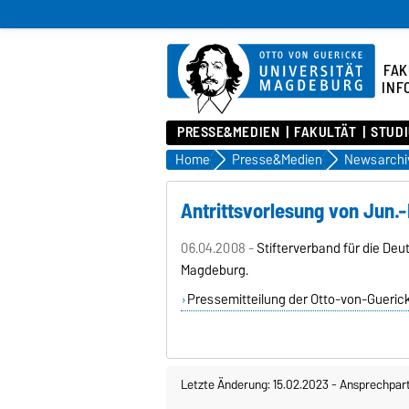
FAK
INF
PRESSE&MEDIEN
FAKULTÄT
STUD
Home
Presse&Medien
Newsarchi
Antrittsvorlesung von Jun.
06.04.2008 -
Stifterverband für die De
Magdeburg.
Pressemitteilung der Otto-von-Guerick
Letzte Änderung: 15.02.2023
-
Ansprechpar