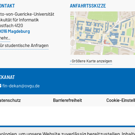
ONTAKT
ANFAHRTSSKIZZE
tto-von-Guericke-Universität
kultät für Informatik
ostfach 4120
9016 Magdeburg
mehr…
ür studentische Anfragen
Größere Karte anzeigen
EKANAT
fin-dekan@ovgu.de
atenschutz
Barrierefreiheit
Cookie-Einstel
logien, um unsere Website zuverlässig bereitzustellen, Inhalt