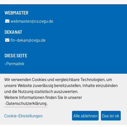
WEBMASTER
webmaster@cs.ovgu.de
DEKANAT
fin-dekan@ovgu.de
DIESE SEITE
Permalink
Impressum
Wir verwenden Cookies und vergleichbare Technologien, um
unsere Website zuverlässig bereitzustellen, Inhalte einzubinden
Datenschutz
und die Nutzung statistisch auszuwerten.
Weitere Informationen finden Sie in unserer
Barrierefreiheit
Datenschutzerklärung
.
Cookie-Einstellungen
Cookie-Einstellungen
Alle ablehnen
Das ist ok
Sitemap