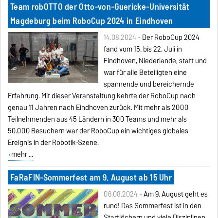
Team robOTTO der Otto-von-Guericke-Universität
Magdeburg beim RoboCup 2024 in Eindhoven
14.08.2024 -
Der RoboCup 2024
fand vom 15. bis 22. Juli in
Eindhoven, Niederlande, statt und
war für alle Beteiligten eine
spannende und bereichernde
Erfahrung. Mit dieser Veranstaltung kehrte der RoboCup nach
genau 11 Jahren nach Eindhoven zurück. Mit mehr als 2000
Teilnehmenden aus 45 Ländern in 300 Teams und mehr als
50.000 Besuchern war der RoboCup ein wichtiges globales
Ereignis in der Robotik-Szene.
mehr ...
FaRaFIN-Sommerfest am 9. August ab 15 Uhr
06.08.2024 -
Am 9. August geht es
rund! Das Sommerfest ist in den
Startlöchern und viele Disziplinen