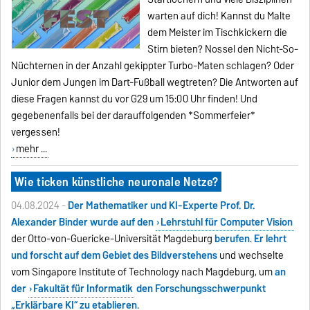
warten auf dich! Kannst du Malte
dem Meister im Tischkickern die
Stirn bieten? Nossel den Nicht-So-
Nüchternen in der Anzahl gekippter Turbo-Maten schlagen? Oder
Junior dem Jungen im Dart-Fußball wegtreten? Die Antworten auf
diese Fragen kannst du vor G29 um 15:00 Uhr finden! Und
gegebenenfalls bei der darauffolgenden *Sommerfeier*
vergessen!
mehr ...
Wie ticken künstliche neuronale Netze?
04.08.2024 -
Der Mathematiker und KI-Experte Prof. Dr.
Alexander Binder wurde auf den
Lehrstuhl für Computer Vision
der Otto-von-Guericke-Universität Magdeburg
berufen
.
Er lehrt
und forscht auf dem Gebiet des Bildverstehens
und wechselte
vom Singapore Institute of Technology nach Magdeburg, um
an
der
Fakultät für Informatik
den Forschungsschwerpunkt
„Erklärbare KI“ zu etablieren
.