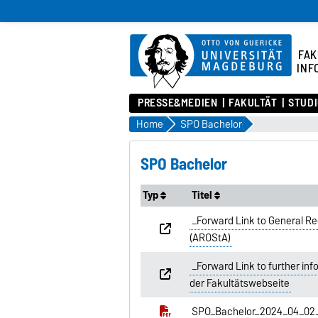
FAK
INF
PRESSE&MEDIEN
FAKULTÄT
STUD
Home
SPO Bachelor
SPO Bachelor
Typ
Titel
_Forward Link to General Re
(AROStA)
_Forward Link to further inf
der Fakultätswebseite
SPO_Bachelor_2024_04_02