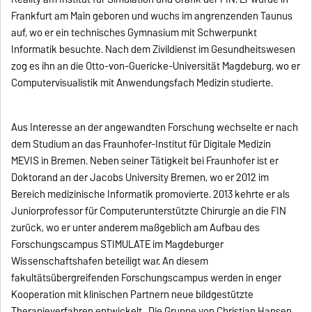
Frankfurt am Main geboren und wuchs im angrenzenden Taunus
auf, wo er ein technisches Gymnasium mit Schwerpunkt
Informatik besuchte. Nach dem Zivildienst im Gesundheitswesen
zog es ihn an die Otto-von-Guericke-Universität Magdeburg, wo er
Computervisualistik mit Anwendungsfach Medizin studierte.
Aus Interesse an der angewandten Forschung wechselte er nach
dem Studium an das Fraunhofer-Institut für Digitale Medizin
MEVIS in Bremen. Neben seiner Tätigkeit bei Fraunhofer ist er
Doktorand an der Jacobs University Bremen, wo er 2012 im
Bereich medizinische Informatik promovierte. 2013 kehrte er als
Juniorprofessor für Computerunterstützte Chirurgie an die FIN
zurück, wo er unter anderem maßgeblich am Aufbau des
Forschungscampus STIMULATE im Magdeburger
Wissenschaftshafen beteiligt war. An diesem
fakultätsübergreifenden Forschungscampus werden in enger
Kooperation mit klinischen Partnern neue bildgestützte
Therapieverfahren entwickelt. Die Gruppe von Christian Hansen