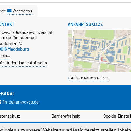
ner:
Webmaster
ONTAKT
ANFAHRTSSKIZZE
tto-von-Guericke-Universität
kultät für Informatik
ostfach 4120
9016 Magdeburg
mehr…
ür studentische Anfragen
Größere Karte anzeigen
EKANAT
fin-dekan@ovgu.de
atenschutz
Barrierefreiheit
Cookie-Einstel
logien, um unsere Website zuverlässig bereitzustellen, Inhalt