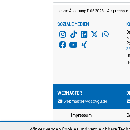
Letzte Änderung: 11.05.2025
-
Ansprechpart
SOZIALE MEDIEN
K
O
Fa
P
3
F
WEBMASTER
D
webmaster@cs.ovgu.de
Impressum
D
Wir verwenden Cookies und vergleichbare Techno