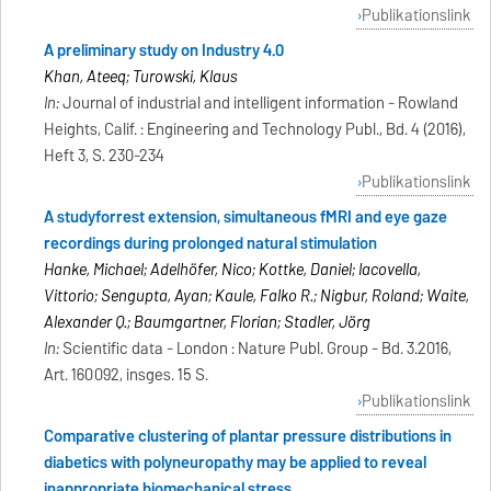
Publikationslink
A preliminary study on Industry 4.0
Khan, Ateeq; Turowski, Klaus
In:
Journal of industrial and intelligent information - Rowland
Heights, Calif. : Engineering and Technology Publ., Bd. 4 (2016),
Heft 3, S. 230-234
Publikationslink
A studyforrest extension, simultaneous fMRI and eye gaze
recordings during prolonged natural stimulation
Hanke, Michael; Adelhöfer, Nico; Kottke, Daniel; Iacovella,
Vittorio; Sengupta, Ayan; Kaule, Falko R.; Nigbur, Roland; Waite,
Alexander Q.; Baumgartner, Florian; Stadler, Jörg
In:
Scientific data - London : Nature Publ. Group - Bd. 3.2016,
Art. 160092, insges. 15 S.
Publikationslink
Comparative clustering of plantar pressure distributions in
diabetics with polyneuropathy may be applied to reveal
inappropriate biomechanical stress