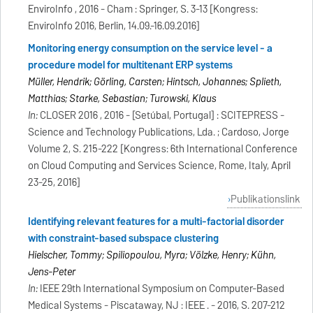
EnviroInfo , 2016 - Cham : Springer, S. 3-13 [Kongress:
EnviroInfo 2016, Berlin, 14.09.-16.09.2016]
Monitoring energy consumption on the service level - a
procedure model for multitenant ERP systems
Müller, Hendrik; Görling, Carsten; Hintsch, Johannes; Splieth,
Matthias; Starke, Sebastian; Turowski, Klaus
In:
CLOSER 2016 , 2016 - [Setúbal, Portugal] : SCITEPRESS -
Science and Technology Publications, Lda. ; Cardoso, Jorge
Volume 2, S. 215-222 [Kongress: 6th International Conference
on Cloud Computing and Services Science, Rome, Italy, April
23-25, 2016]
Publikationslink
Identifying relevant features for a multi-factorial disorder
with constraint-based subspace clustering
Hielscher, Tommy; Spiliopoulou, Myra; Völzke, Henry; Kühn,
Jens-Peter
In:
IEEE 29th International Symposium on Computer-Based
Medical Systems - Piscataway, NJ : IEEE . - 2016, S. 207-212