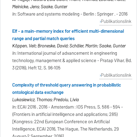
Meinicke, Jens; Saake, Gunter
In:
Software and systems modeling - Berlin : Springer . - 2016
Publikationslink
Elf - a main-memory index for efficient multi-dimensional
range and partial match queries
Köppen, Veit; Broneske, David; Schäler, Martin; Saake, Gunter
In:
International journal of advancement in engineering
technology, management & applied science - Pratap Vihar, Bd.
3 (2016), Heft 12, S. 96-105
Publikationslink
Complexity of threshold query answering in probabilistic
ontological data exchange
Lukasiewicz, Thomas; Predoiu, Livia
In:
ECAI 2016 , 2016 - Amsterdam : IOS Press, S. 586 - 594 -
(Frontiers in artificial intelligence and applications; 285)
[Kongress: 22nd European Conference on Artificial
Intelligence, ECAI 2016, The Hague, The Netherlands, 29
August-2 September, 2016]