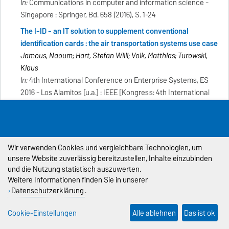
In:
Communications in computer and information science -
Singapore : Springer, Bd. 658 (2016), S. 1-24
The I-ID - an IT solution to supplement conventional
identification cards : the air transportation systems use case
Jamous, Naoum; Hart, Stefan Willi; Volk, Matthias; Turowski,
Klaus
In:
4th International Conference on Enterprise Systems, ES
2016 - Los Alamitos [u.a.] : IEEE [Kongress: 4th International
Conference on Enterprise Systems, ES 2016, Melbourne,
Australia, 2 - 3 November, 2016]
Context-aware restaurant recommendation for natural
language queries - a formative user study in the automotive
Wir verwenden Cookies und vergleichbare Technologien, um
unsere Website zuverlässig bereitzustellen, Inhalte einzubinden
domain
und die Nutzung statistisch auszuwerten.
Fischer, Philipp; Styp von Rekowski, Cornelius; Nürnberger,
Weitere Informationen finden Sie in unserer
Andreas
Datenschutzerklärung
.
In:
INTERSPEECH 2016 - International Speech and
Communication Association ; Morgan, Nelson, S. 3066-3070
Cookie-Einstellungen
Alle ablehnen
Das ist ok
[Kongress: Interspeech 2016, San Francisco, 8-12 Sep., 2016]