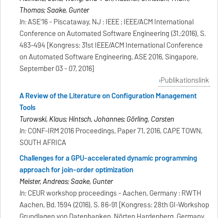
Thomas; Saake, Gunter
In:
ASE'16 - Piscataway, NJ : IEEE ; IEEE/ACM International
Conference on Automated Software Engineering (31.:2016), S.
483-494 [Kongress: 31st IEEE/ACM International Conference
on Automated Software Engineering, ASE 2016, Singapore,
September 03 - 07, 2016]
Publikationslink
A Review of the Literature on Configuration Management
Tools
Turowski, Klaus; Hintsch, Johannes; Görling, Carsten
In:
CONF-IRM 2016 Proceedings, Paper 71, 2016, CAPE TOWN,
SOUTH AFRICA
Challenges for a GPU-accelerated dynamic programming
approach for join-order optimization
Meister, Andreas; Saake, Gunter
In:
CEUR workshop proceedings - Aachen, Germany : RWTH
Aachen, Bd. 1594 (2016), S. 86-91 [Kongress: 28th GI-Workshop
Grundlagen von Datenbanken, Nörten Hardenberg, Germany,