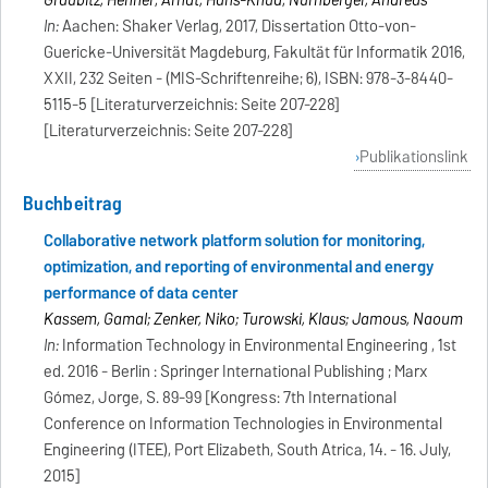
Graubitz, Henner; Arndt, Hans-Knud; Nürnberger, Andreas
In:
Aachen: Shaker Verlag, 2017, Dissertation Otto-von-
Guericke-Universität Magdeburg, Fakultät für Informatik 2016,
XXII, 232 Seiten - (MIS-Schriftenreihe; 6), ISBN: 978-3-8440-
5115-5 [Literaturverzeichnis: Seite 207-228]
[Literaturverzeichnis: Seite 207-228]
Publikationslink
Buchbeitrag
Collaborative network platform solution for monitoring,
optimization, and reporting of environmental and energy
performance of data center
Kassem, Gamal; Zenker, Niko; Turowski, Klaus; Jamous, Naoum
In:
Information Technology in Environmental Engineering , 1st
ed. 2016 - Berlin : Springer International Publishing ; Marx
Gómez, Jorge, S. 89-99 [Kongress: 7th International
Conference on Information Technologies in Environmental
Engineering (ITEE), Port Elizabeth, South Atrica, 14. - 16. July,
2015]