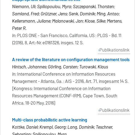
Niemann, Uli; Spiliopoulou, Myra; Szczepanski, Thorsten;
Samland, Fred; Grützner, Jens; Senk, Dominik; Ming, Antao;
Kellersmann, Juliane; Malanowski, Jan; Klose, Silke; Mertens,
Peter R.
In:
PLOS ONE - San Francisco, California, US : PLOS - Bd. 11
(2016), 8, Art.-Nr. e0161326, insges. 12 S.
Publikationslink
A review of the literature on configuration management tools
Hintsch, Johannes; Görling, Carsten; Turowski, Klaus
In:
International Conference on Information Resources
Management - Atlanta, Ga. : AIS - 2016, Art. 71, insgesamt 14 S.
[Kongress: International Conference on Information
Resources Management (CONF-IRM), Cape Town, South
Africa, 18-20 May, 2016]
Publikationslink
Multi-class probabilistic active learning
Kottke, Daniel; Krempl, Georg; Lang, Dominik; Teschner,
Sebastian; Spiliopoulou, Myra