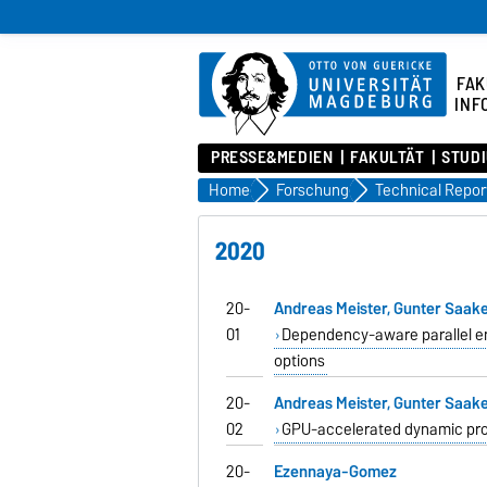
FAK
INF
PRESSE&MEDIEN
FAKULTÄT
STUD
Home
Forschung
Technical Repor
2020
20-
Andreas Meister, Gunter Saak
01
Dependency-aware parallel enu
options
20-
Andreas Meister, Gunter Saak
02
GPU-accelerated dynamic prog
20-
Ezennaya-Gomez