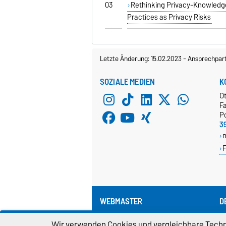
03
Rethinking Privacy-Knowledge
Practices as Privacy Risks
Letzte Änderung: 15.02.2023
-
Ansprechpar
SOZIALE MEDIEN
K
O
Fa
P
3
F
WEBMASTER
D
webmaster@cs.ovgu.de
Wir verwenden Cookies und vergleichbare Techno