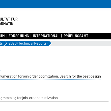
ULTÄT FÜR
ORMATIK
IUM
FORSCHUNG
INTERNATIONAL
PRÜFUNGSAMT
ts
2020 (Technical Reports)
e
meration for join order optimization: Search for the best design
e
ramming for join-order optimization