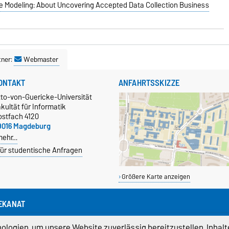
 Modeling: About Uncovering Accepted Data Collection Business
tner:
Webmaster
ONTAKT
ANFAHRTSSKIZZE
tto-von-Guericke-Universität
kultät für Informatik
ostfach 4120
9016 Magdeburg
mehr…
ür studentische Anfragen
Größere Karte anzeigen
EKANAT
fin-dekan@ovgu.de
logien, um unsere Website zuverlässig bereitzustellen, Inhalt