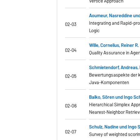
Vertice Approach
Aoumeur, Nasreddine un
Integrating and Rapid-pr
02-03
Logic
Wille, Cornelius, Reiner 
02-04
Quality Assurance in Ag
Schmietendorf, Andreas, 
Bewertungsaspekte der k
02-05
Java-Komponenten
Balko, Sören und Ingo Sc
Hierarchical Simplex Ap
02-06
Nearest-Neighbor Retriev
Schulz, Nadine und Ingo 
02-07
Survey of weighted scori