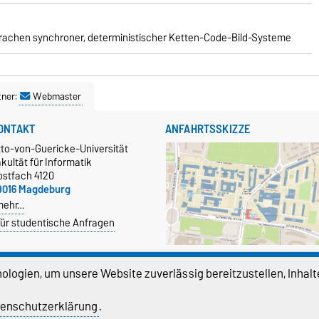
sprachen synchroner, deterministischer Ketten-Code-Bild-Systeme
tner:
Webmaster
ONTAKT
ANFAHRTSSKIZZE
tto-von-Guericke-Universität
kultät für Informatik
ostfach 4120
9016 Magdeburg
mehr…
ür studentische Anfragen
Größere Karte anzeigen
logien, um unsere Website zuverlässig bereitzustellen, Inhalt
EKANAT
enschutzerklärung
.
fin-dekan@ovgu.de