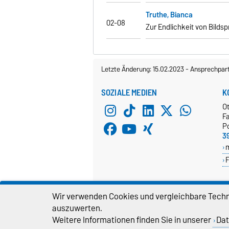
Truthe, Bianca
02-08
Zur Endlichkeit von Bild
Letzte Änderung: 15.02.2023
-
Ansprechpar
SOZIALE MEDIEN
K
O
Fa
P
3
F
Wir verwenden Cookies und vergleichbare Techno
auszuwerten.
WEBMASTER
D
Weitere Informationen finden Sie in unserer
Dat
webmaster@cs.ovgu.de