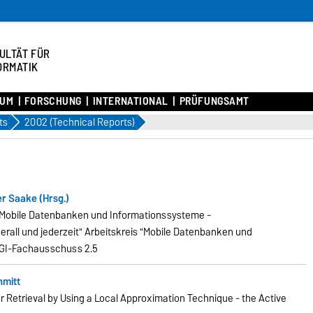
ULTÄT FÜR
ORMATIK
IUM
FORSCHUNG
INTERNATIONAL
PRÜFUNGSAMT
ts
2002 (Technical Reports)
r Saake (Hrsg.)
obile Datenbanken und Informationssysteme -
rall und jederzeit" Arbeitskreis "Mobile Datenbanken und
 GI-Fachausschuss 2.5
hmitt
r Retrieval by Using a Local Approximation
Technique - the Active