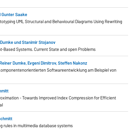
d Gunter Saake
ototyping UML Structural and Behavioural
Diagrams Using Rewriting
R. Dumke und Stanimir Stojanov
ent-Based Systems.
Current State and open Problems
Reiner Dumke, Evgeni Dimitrov, Steffen Nakonz
omponentenorientierten Softwareentwicklung am Beispiel von
hmitt
proximation - Towards Improved Index Compression
for Efficient
al
Schmitt
ng rules in multimedia database systems