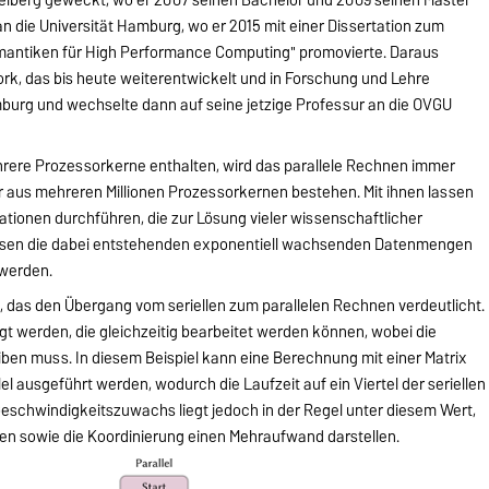
n die Universität Hamburg, wo er 2015 mit einer Dissertation zum
ntiken für High Performance Computing" promovierte. Daraus
, das bis heute weiterentwickelt und in Forschung und Lehre
amburg und wechselte dann auf seine jetzige Professur an die OVGU
hrere Prozessorkerne enthalten, wird das parallele Rechnen immer
 aus mehreren Millionen Prozessorkernen bestehen. Mit ihnen lassen
ionen durchführen, die zur Lösung vieler wissenschaftlicher
sen die dabei entstehenden exponentiell wachsenden Datenmengen
 werden.
ellt, das den Übergang vom seriellen zum parallelen Rechnen verdeutlicht.
gt werden, die gleichzeitig bearbeitet werden können, wobei die
iben muss. In diesem Beispiel kann eine Berechnung mit einer Matrix
el ausgeführt werden, wodurch die Laufzeit auf ein Viertel der seriellen
 Geschwindigkeitszuwachs liegt jedoch in der Regel unter diesem Wert,
ten sowie die Koordinierung einen Mehraufwand darstellen.