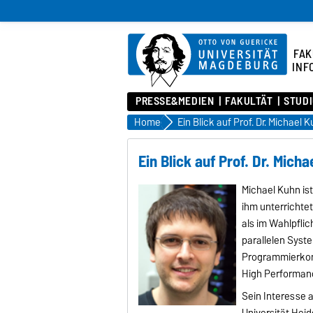
FAK
INF
PRESSE&MEDIEN
FAKULTÄT
STUD
Home
Ein Blick auf Prof. Dr. Michael 
Ein Blick auf Prof. Dr. Mich
Michael Kuhn ist
ihm unterrichte
als im Wahlpflic
parallelen Syst
Programmierkon
High Performan
Sein Interesse 
Universität Hei