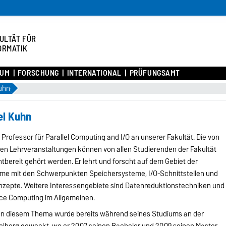
ULTÄT FÜR
ORMATIK
IUM
FORSCHUNG
INTERNATIONAL
PRÜFUNGSAMT
Kuhn
ael Kuhn
 Professor für Parallel Computing and I/O an unserer Fakultät. Die von
ten Lehrveranstaltungen können von allen Studierenden der Fakultät
htbereit gehört werden. Er lehrt und forscht auf dem Gebiet der
eme mit den Schwerpunkten Speichersysteme, I/O-Schnittstellen und
zepte. Weitere Interessengebiete sind Datenreduktionstechniken und
ce Computing im Allgemeinen.
an diesem Thema wurde bereits während seines Studiums an der
delberg geweckt, wo er 2007 seinen Bachelor und 2009 seinen Master