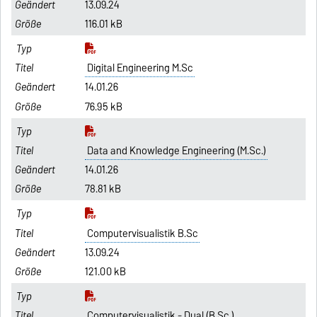
13.09.24
116.01 kB
Digital Engineering M.Sc
14.01.26
76.95 kB
Data and Knowledge Engineering (M.Sc.)
14.01.26
78.81 kB
Computervisualistik B.Sc
13.09.24
121.00 kB
Computervisualistik - Dual (B.Sc.)