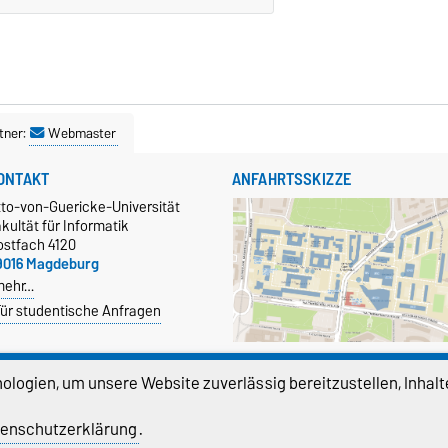
tner:
Webmaster
ONTAKT
ANFAHRTSSKIZZE
tto-von-Guericke-Universität
kultät für Informatik
ostfach 4120
9016 Magdeburg
mehr…
ür studentische Anfragen
Größere Karte anzeigen
logien, um unsere Website zuverlässig bereitzustellen, Inhalt
EKANAT
enschutzerklärung
.
fin-dekan@ovgu.de