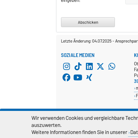
eingeben:
Letzte Änderung: 04.07.2025
-
Ansprechpar
SOZIALE MEDIEN
K
O
Fa
P
3
F
Wir verwenden Cookies und vergleichbare Techno
auszuwerten.
WEBMASTER
D
Weitere Informationen finden Sie in unserer
Dat
webmaster@cs.ovgu.de