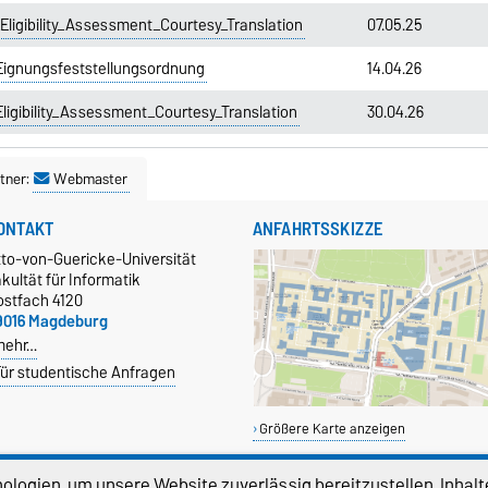
igibility_Assessment_Courtesy_Translation
07.05.25
ignungsfeststellungsordnung
14.04.26
igibility_Assessment_Courtesy_Translation
30.04.26
tner:
Webmaster
ONTAKT
ANFAHRTSSKIZZE
tto-von-Guericke-Universität
kultät für Informatik
ostfach 4120
9016 Magdeburg
mehr…
ür studentische Anfragen
Größere Karte anzeigen
logien, um unsere Website zuverlässig bereitzustellen, Inhalt
EKANAT