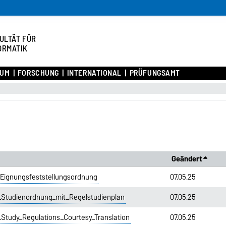
ULTÄT FÜR
ORMATIK
IUM
FORSCHUNG
INTERNATIONAL
PRÜFUNGSAMT
Geändert
Eignungsfeststellungsordnung
07.05.25
Studienordnung_mit_Regelstudienplan
07.05.25
tudy_Regulations_Courtesy_Translation
07.05.25