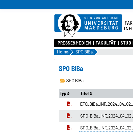
FAK
INF
PRESSE&MEDIEN
FAKULTÄT
STUD
Home
SPO BiBa
SPO BiBa
SPO BiBa
Typ
Titel
EFO_BiBa_INF_2024_04_02_
SPO-BiBa_INF_2024_04_02_
SPO_BiBa_INF_2024_04_02_S