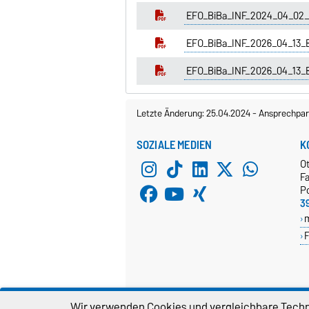
EFO_BiBa_INF_2024_04_02_El
EFO_BiBa_INF_2026_04_13_E
EFO_BiBa_INF_2026_04_13_El
Letzte Änderung: 25.04.2024
-
Ansprechpar
SOZIALE MEDIEN
K
O
Fa
P
3
F
Wir verwenden Cookies und vergleichbare Techno
WEBMASTER
D