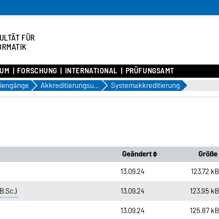
ULTÄT FÜR
ORMATIK
IUM
FORSCHUNG
INTERNATIONAL
PRÜFUNGSAMT
iengänge
Akkreditierungsurkunden
Systemakkreditierung
Geändert
Größe
13.09.24
123.72 k
B.Sc.)
13.09.24
123.95 k
13.09.24
125.87 k