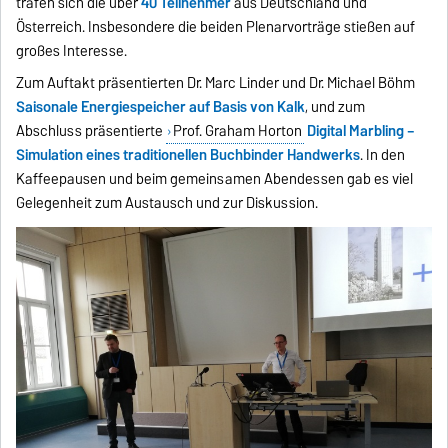
trafen sich die über
40 Teilnehmer
aus Deutschland und
Österreich. Insbesondere die beiden Plenarvorträge stießen auf
großes Interesse.
Zum Auftakt präsentierten Dr. Marc Linder und Dr. Michael Böhm
Saisonale Energiespeicher auf Basis von Kalk
, und zum
Abschluss präsentierte
Prof. Graham Horton
Digital Marbling –
Simulation eines traditionellen Buchbinder Handwerks
. In den
Kaffeepausen und beim gemeinsamen Abendessen gab es viel
Gelegenheit zum Austausch und zur Diskussion.